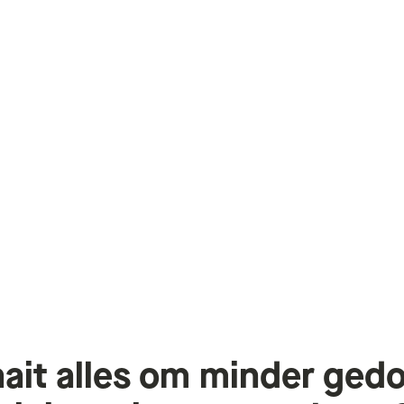
ait
alles
om
minder
ged