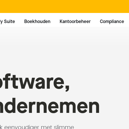
fy Suite
Boekhouden
Kantoorbeheer
Compliance
oftware,
ndernemen
uk eenvoudiger met slimme