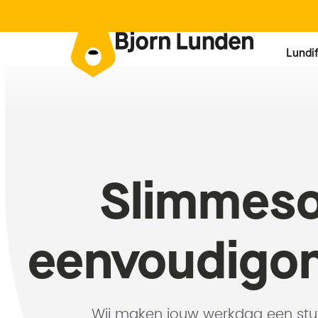
Lundi
Slimme
s
eenvoudig
o
Wij maken jouw werkdag een st