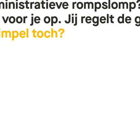
inistratieve
rompslomp
voor
je
op.
Jij
regelt
de
g
impel
toch?