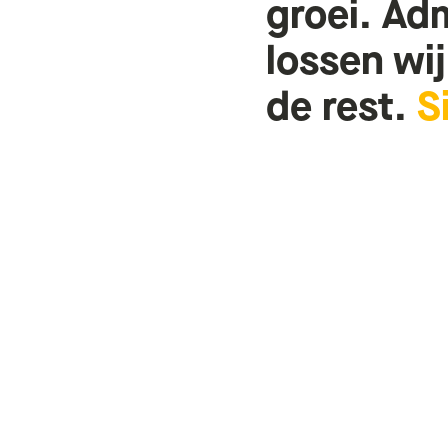
groei.
Adm
lossen
wij
de
rest.
S