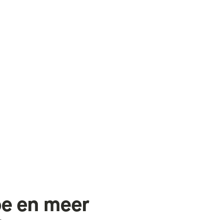
oe
en
meer